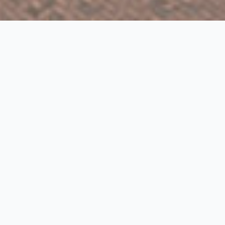
We gaan bouwen!
Met trots kunnen we melden dat inmiddels
ruim 70% van de woningen van project Bantse
Bloei is verkocht. De belangstelling is groot en
de voorbereidingen voor de bouw zijn in volle
gang. In het voorjaar gaat de schop in de
grond, waarmee Bantse Bloei een zichtbare
volgende fase ingaat. Op dit moment zijn de
laatste woningen te koop, waaronder de
bouwnummers 2, 4 en 17. Zie hieronder welke
woningen nog beschikbaar zijn. Zit jouw
droomwoning hier nog tussen? Neem dan
contact op met één van de makelaars voor